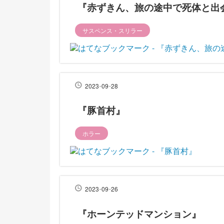
『赤ずきん、旅の途中で死体と出
サスペンス・スリラー
-
-
2023
09
28
『豚首村』
ホラー
-
-
2023
09
26
『ホーンテッドマンション』