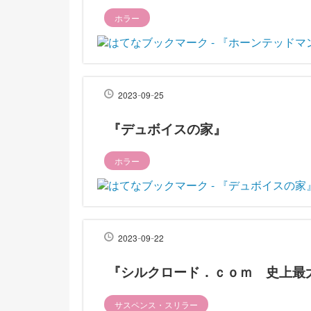
ホラー
-
-
2023
09
25
『デュボイスの家』
ホラー
-
-
2023
09
22
『シルクロード．ｃｏｍ 史上最
サスペンス・スリラー