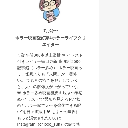
ちぶ〜
ホラー映画愛好家⁂ホラーライフクリ
エイター
＼🎬 年間300本以上鑑賞 ✏️ イラスト
付きレビュー毎日更新 🩸 累計3500
記事超（ホラー多め） ホラー映画っ
て、怪異よりも「人間」が一番怖
い。 でもその怖さを解剖していく
と、人生の解像度が上がっていく。
💀 ホラー多め映画感想＆ちぶ〜考察
✍️ イラストで“恐怖を見える化” “映
画とホラー脳で人生を強化できる呪
い”を日々拡散中🖤 ちぶ〜の世界に
もっと浸食されたい方は
Instagram（chiboo_sun）の闇で接