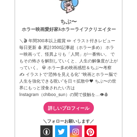
ちぶ〜
ホラー映画愛好家⁂ホラーライフクリエイター
＼🎬 年間300本以上鑑賞 ✏️ イラスト付きレビュー
毎日更新 🩸 累計3500記事超（ホラー多め） ホラ
ー映画って、怪異よりも「人間」が一番怖い。 で
もその怖さを解剖していくと、人生の解像度が上が
っていく。 💀 ホラー多め映画感想＆ちぶ〜考察
✍️ イラストで“恐怖を見える化” “映画とホラー脳で
人生を強化できる呪い”を日々拡散中🖤 ちぶ〜の世
界にもっと浸食されたい方は
Instagram（chiboo_sun）の闇で接触を…👁️🩸
詳しいプロフィール
＼フォローお願いします／